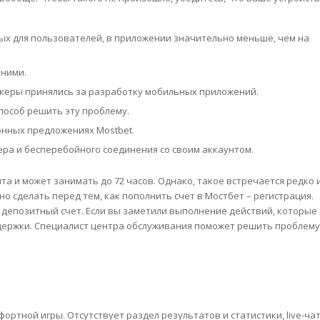
ых для пользователей, в приложении значительно меньше, чем на
 ними.
екеры принялись за разработку мобильных приложений.
пособ решить эту проблему.
онных предложениях Mostbet.
ра и бесперебойного соединения со своим аккаунтом.
 и может занимать до 72 часов. Однако, такое встречается редко 
но сделать перед тем, как пополнить счет в Мостбет – регистрация.
а депозитный счет. Если вы заметили выполнение действий, которые
ддержки. Специалист центра обслуживания поможет решить проблему
ортной игры. Отсутствует раздел результатов и статистики, live-ча