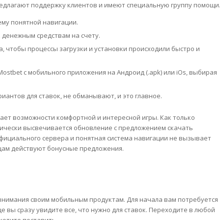
редлагают поддержку клиентов и имеют специальную группу помощи
 ему понятной навигации.
к денежным средствам на счету.
, чтобы процессы загрузки и установки происходили быстро и
ostbet с мобильного приложения на Андроид (.apk) или iOs, выбирая
риантов для ставок, не обманывают, и это главное.
ает возможности комфортной и интересной игры. Как только
атически высвечивается обновление с предложением скачать
фициального сервера и понятная система навигации не вызывает
ицам действуют бонусные предложения.
 внимания своим мобильным продуктам. Для начала вам потребуется
е вы сразу увидите все, что нужно для ставок. Переходите в любой