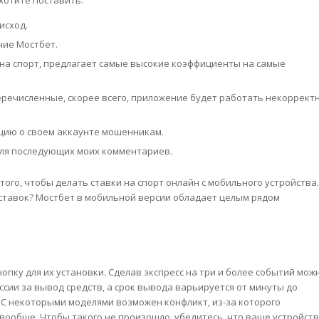
 хотите поставить.
исход.
ние Мостбет.
 на спорт, предлагает самые высокие коэффициенты на самые
еречисленные, скорее всего, приложение будет работать некоррект
цию о своем аккаунте мошенникам.
 для последующих моих комментариев.
того, чтобы делать ставки на спорт онлайн с мобильного устройства.
ставок? Мостбет в мобильной версии обладает целым рядом
пку для их установки. Сделав экспресс на три и более событий мож
сии за вывод средств, а срок вывода варьируется от минуты до
 С некоторыми моделями возможен конфликт, из-за которого
 вообще. Чтобы такого не произошло, убедитесь, что ваше устройст