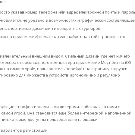
ице.
осто указав номер телефона или адрес электронной почты и пароль
бновляется, не урезано в возможностях и графической составляющей
ень спортивных дисциплин и конкретных турниров.
линк на приложение) пользователь найдет на этой странице, что
ивлекательным внешним видом. Стильный дизайн, где нет ничего
букмекера с персонального компьютера приложение Мост бет на iOS
в на символ Apple, пользователь перейдёт на страницу загрузки.
ировано для множества устройств, эргономично и регулярно
одящие с профессиональными дилерами. Наблюдая за ними с
 самой игрой. Она становится еще более интересной, наполненной
ении, которые доступны пользователям площадки.
 вариантов регистрации.