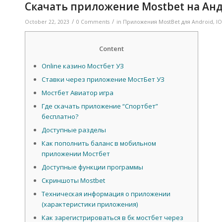
Скачать приложение Mostbet на Ан
/
/
October 22, 2023
0 Comments
in
Приложения MostBet для Android, IOs
Content
Online казино Мостбет УЗ
Ставки через приложение МостБет УЗ
Мостбет Авиатор игра
Где скачать приложение “Спортбет”
бесплатно?
Доступные разделы
Как пополнить баланс в мобильном
приложении Мостбет
Доступные функции программы
Скриншоты Mostbet
Техническая информация о приложении
(характеристики приложения)
Как зарегистрироваться в бк мостбет через