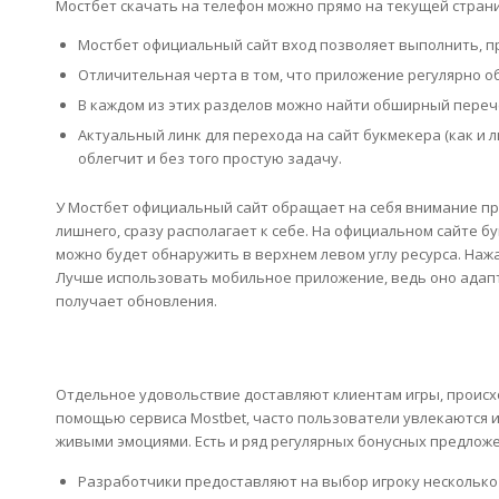
Мостбет скачать на телефон можно прямо на текущей стран
Мостбет официальный сайт вход позволяет выполнить, пр
Отличительная черта в том, что приложение регулярно о
В каждом из этих разделов можно найти обширный переч
Актуальный линк для перехода на сайт букмекера (как и 
облегчит и без того простую задачу.
У Мостбет официальный сайт обращает на себя внимание пр
лишнего, сразу располагает к себе. На официальном сайте 
можно будет обнаружить в верхнем левом углу ресурса. Нажа
Лучше использовать мобильное приложение, ведь оно адапт
получает обновления.
Доступные разделы
Отдельное удовольствие доставляют клиентам игры, происх
помощью сервиса Mostbet, часто пользователи увлекаются и
живыми эмоциями. Есть и ряд регулярных бонусных предлож
Разработчики предоставляют на выбор игроку несколько