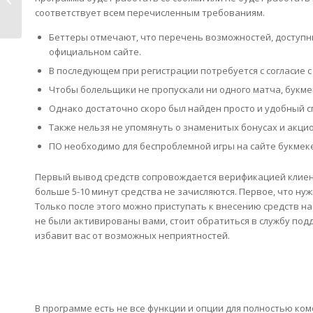
компьютер: инструкция...
соответствует всем перечисленным требованиям.
Беттеры отмечают, что перечень возможностей, доступн
официальном сайте.
В последующем при регистрации потребуется с согласие с
Чтобы болельщики не пропускали ни одного матча, букм
Однако достаточно скоро был найден просто и удобный с
Также нельзя не упомянуть о знаменитых бонусах и акци
ПО необходимо для беспроблемной игры на сайте букмеке
Первый вывод средств сопровождается верификацией клиента
больше 5-10 минут средства не зачисляются. Первое, что нуж
Только после этого можно приступать к внесению средств н
не были активированы вами, стоит обратиться в службу по
избавит вас от возможных неприятностей.
Мостбет Авиатор игра
В программе есть не все функции и опции для полностью комф