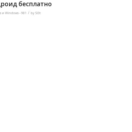
дроид бесплатно
/
 и Windows - 981
by
Sl3t