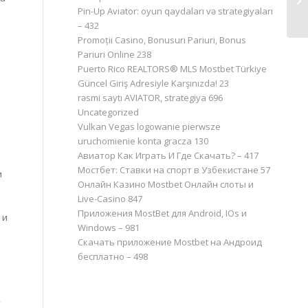
Pin-Up Aviator: oyun qaydaları və strategiyaları
– 432
Promoții Casino, Bonusuri Pariuri, Bonus
Pariuri Online 238
Puerto Rico REALTORS® MLS Mostbet Türkiye
Güncel Giriş Adresiyle Karşınızda! 23
rəsmi saytı AVIATOR, strategiya 696
Uncategorized
Vulkan Vegas logowanie pierwsze
uruchomienie konta gracza 130
Авиатор Как Играть И Где Скачать? – 417
Мостбет: Ставки на спорт в Узбекистане 57
и
Онлайн Казино Mostbet Онлайн слоты и
Live-Casino 847
Приложения MostBet для Android, IOs и
 и
Windows – 981
Скачать приложение Mostbet на Андроид
бесплатно – 498
т