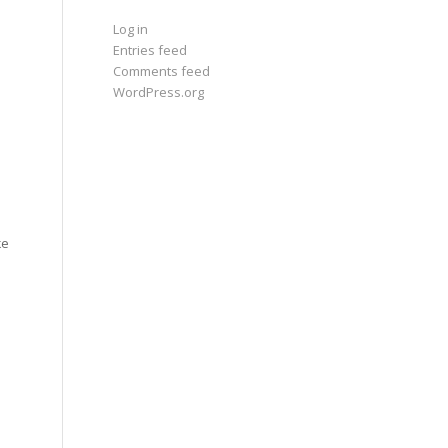
META
Log in
Entries feed
Comments feed
WordPress.org
же