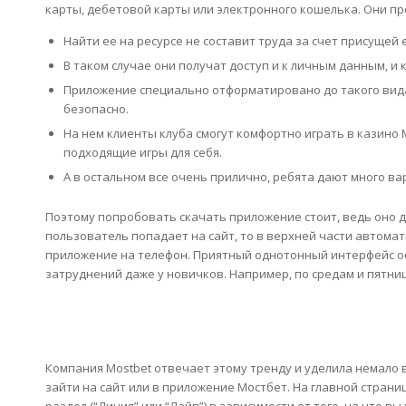
карты, дебетовой карты или электронного кошелька. Они п
Найти ее на ресурсе не составит труда за счет присущей
В таком случае они получат доступ и к личным данным, и 
Приложение специально отформатировано до такого вида
безопасно.
На нем клиенты клуба смогут комфортно играть в казино M
подходящие игры для себя.
А в остальном все очень прилично, ребята дают много ва
Поэтому попробовать скачать приложение стоит, ведь оно д
пользователь попадает на сайт, то в верхней части автом
приложение на телефон. Приятный однотонный интерфейс о
затруднений даже у новичков. Например, по средам и пятн
Online казино Мостбет УЗ
Компания Mostbet отвечает этому тренду и уделила немало
зайти на сайт или в приложение Мостбет. На главной страниц