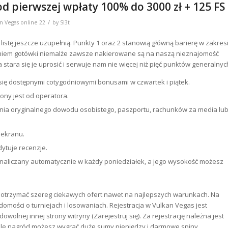
d pierwszej wpłaty 100% do 3000 zł + 125 FS
/
n Vegas online 22
by
Sl3t
istę jeszcze uzupełnią. Punkty 1 oraz 2 stanowią główną barierę w zakres
caniem gotówki niemalże zawsze nakierowane są na naszą nieznajomość
a stara się je uprosić i serwuje nam nie więcej niż pięć punktów generalnyc
 się dostępnymi cotygodniowymi bonusami w czwartek i piątek.
ony jest od operatora.
nia oryginalnego dowodu osobistego, paszportu, rachunków za media lu
 ekranu.
ytuje recenzje.
est naliczany automatycznie w każdy poniedziałek, a jego wysokość możesz
gą otrzymać szereg ciekawych ofert nawet na najlepszych warunkach. Na
omości o turniejach i losowaniach. Rejestracja w Vulkan Vegas jest
wolnej innej strony witryny (Zarejestruj się). Za rejestrację należna jest
kole nagród możesz wygrać duże sumy pieniędzy i darmowe spiny.