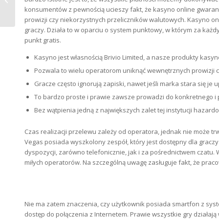
spinów na Book of Dead!
konsumentów z pewnością ucieszy fakt, że kasyno online gwaran
prowizji czy niekorzystnych przeliczników walutowych. Kasyno o
graczy. Działa to w oparciu o system punktowy, w którym za każdy
punkt gratis.
Kasyno jest własnością Brivio Limited, a nasze produkty kasyn
Pozwala to wielu operatorom uniknąć wewnętrznych prowizji c
Gracze często ignorują zapiski, nawet jeśli marka stara się je 
To bardzo proste i prawie zawsze prowadzi do konkretnego i
Bez wątpienia jedną z największych zalet tej instytucji hazardo
Czas realizacji przelewu zależy od operatora, jednak nie może tr
Vegas posiada wyszkolony zespół, który jest dostępny dla graczy 
dyspozycji, zarówno telefonicznie, jak i za pośrednictwem czatu
miłych operatorów. Na szczególną uwagę zasługuje fakt, że pracown
Kasyno na żywo Vulkan Vegas
Nie ma zatem znaczenia, czy użytkownik posiada smartfon z syst
dostęp do połączenia z Internetem. Prawie wszystkie gry działa