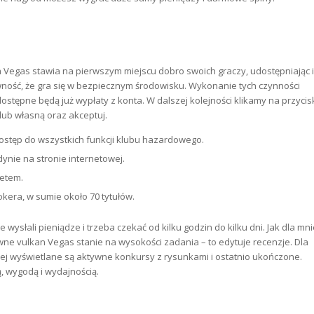
tępne są inne oferty?
Vegas stawia na pierwszym miejscu dobro swoich graczy, udostępniając 
ność, że gra się w bezpiecznym środowisku. Wykonanie tych czynności
stępne będą już wypłaty z konta. W dalszej kolejności klikamy na przycis
ub własną oraz akceptuj.
dostęp do wszystkich funkcji klubu hazardowego.
dynie na stronie internetowej.
netem.
pokera, w sumie około 70 tytułów.
 wysłali pieniądze i trzeba czekać od kilku godzin do kilku dni. Jak dla mn
ne vulkan Vegas stanie na wysokości zadania – to edytuje recenzje. Dla
rej wyświetlane są aktywne konkursy z rysunkami i ostatnio ukończone.
, wygodą i wydajnością.
rnetowym