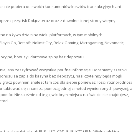
Vegas nie pobiera od swoich konsumentów kosztów transakcyjnych ani
przez przycisk Dołącz teraz oraz z dowolnej innej strony witryny
o na żywo działa na wielu platformach, w tym mobilnych.
ay’n Go, Betsoft, Nolimit City, Relax Gaming, Microgaming, Novomatic,
cyjne, bonusy i darmowe spiny bez depozytu.
a, aby zaszyfrować wszystkie poufne informacje. Doceniamy szeroki
bonusu za zapis do kasyna bez depozytu, nasi czytelnicy będą mogli
dy gracz powinien znalezc tam cos dla siebie poniewaz ilosc i roznorodnos
skontaktować się z nami za pomocą jednej z metod wymienionych powyżej, 
i pomóc. Niezależnie od tego, w którym miejscu na świecie się znajdujesz,
etod.
garnij bonusy 1000 PLN!
 takich walutach jak EUR, USD, CAD, RUB, KZT i PLN. Wielu polskich