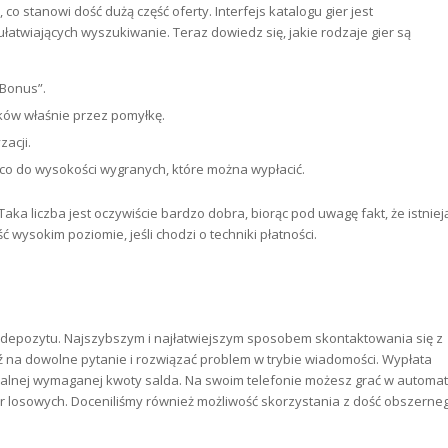
 co stanowi dość dużą część oferty. Interfejs katalogu gier jest
ułatwiających wyszukiwanie. Teraz dowiedz się, jakie rodzaje gier są
„Bonus”.
odków właśnie przez pomyłkę.
zacji.
co do wysokości wygranych, które można wypłacić.
aka liczba jest oczywiście bardzo dobra, biorąc pod uwagę fakt, że istniej
ć wysokim poziomie, jeśli chodzi o techniki płatności.
atach środków pieniężnych
z depozytu. Najszybszym i najłatwiejszym sposobem skontaktowania się z
 na dowolne pytanie i rozwiązać problem w trybie wiadomości. Wypłata
alnej wymaganej kwoty salda. Na swoim telefonie możesz grać w automat
gier losowych. Doceniliśmy również możliwość skorzystania z dość obszerne