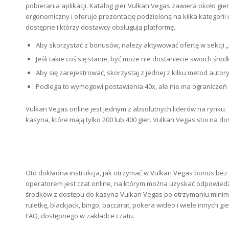
pobierania aplikacji. Katalog gier Vulkan Vegas zawiera około gier,
ergonomiczny i oferuje prezentację podzieloną na kilka kategorii 
dostępne i którzy dostawcy obsługują platformę.
Aby skorzystać z bonusów, należy aktywować ofertę w sekcji 
Jeśli takie coś się stanie, być może nie dostaniecie swoich śr
Aby się zarejestrować, skorzystaj z jednej z kilku metod autory
Podlega to wymogowi postawienia 40x, ale nie ma ograniczeń 
Vulkan Vegas online jest jednym z absolutnych liderów na rynku. T
kasyna, które mają tylko 200 lub 400 gier. Vulkan Vegas stoi na doś
Podstawowe informacje o wypł
Oto dokładna instrukcja, jak otrzymać w Vulkan Vegas bonus be
operatorem jest czat online, na którym można uzyskać odpowiedź
środków z dostępu do kasyna Vulkan Vegas po otrzymaniu minim
ruletkę, blackjack, bingo, baccarat, pokera wideo i wiele innych 
FAQ, dostępnego w zakładce czatu.