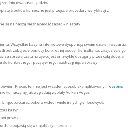
ą średnio dwanaście godzin.
łatę środków konieczne jest przejście procedury weryfikacji z
e są na naszą nieznajomość zasad – niestety.
lienta. Wszystkie kasyna internetowe dysponują swoim działem wsparcia,
Jeśli potrzebujecie pomocy konkretnej osoby i konsultanta, znajdziecie go
az za sprawą czatu na żywo. Jest on zwykle dostępny przez całą dobę, a
zi do konkretnego i pozytywnego rozstrzygnięcia sprawy.
 pewien. Proces ten nie jest w żaden sposób skomplikowany,
freespins
dnie tłumaczymy jak wyglądają wypłaty Vulkan Vegas.
 bingo, baccarat, pokera wideo i wiele innych gier losowych.
czas kasyn.
ani prowizji.
tfelu pojawią się w najbliższym terminie.