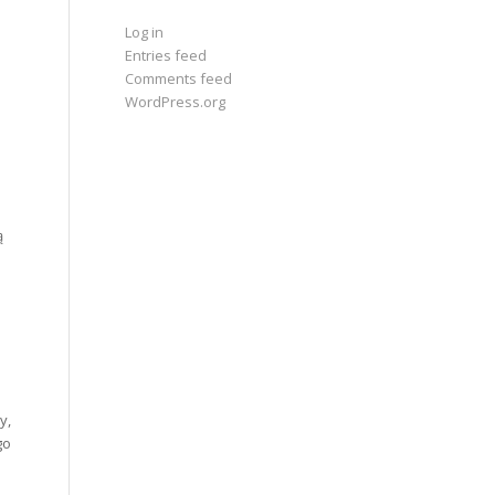
META
Log in
Entries feed
Comments feed
WordPress.org
ą
y,
go