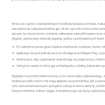
Czy po bonusie powitalnym dos
Wreszcie, oprócz standardowych środków bezpieczeństwa, Vulka 
narzędzia do odpowiedzialnej gry. W ten sposób można mieć pew
sprawi, że nasze konto zostanie całkowicie zweryfikowane oraz do
Wypłać, wybieramy metodę wypłaty, jedną z podstawionych kwot l
Po założeniu konta gracz będzie miał konto osobiste, konto i 
Aplikacja nie jest jednak jeszcze dostępna w Sklepie Play, a je
Ważne jest, aby użytkownik miał dostęp do połączenia z Inter
Sekcja ta zawiera różne gry w blackjacka, ruletkę, bakarata i 
Wypłata na portfel elektroniczny a na czacie tylko odpowiadają , że
totalna porażka skoro nie mają wpływu na pośrednika. Jak szanow
nich zarezerwowana jest specjalna sekcja w menu witryny, w któ
Kasyno mobilne Vulkan Vegas charakteryzuje się dużą szybkością
Proces rejestracji konta w kasynie inte