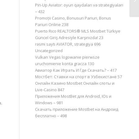
na
Pin-Up Aviator: oyun qaydaları və strategiyaları
– 432
Promoții Casino, Bonusuri Pariuri, Bonus
Pariuri Online 238
Puerto Rico REALTORS® MLS Mostbet Türkiye
Güncel Giriş Adresiyle Karşınızda! 23
rəsmi saytı AVIATOR, strategiya 696
Uncategorized
Vulkan Vegas logowanie pierwsze
uruchomienie konta gracza 130
Авиатор Как Играть И Где Скачать? – 417
Мостбет: Ставки на спорт в Узбекистане 57
Онлайн Казино Mostbet Онлайн слоты и
n
Live-Casino 847
Приложения MostBet для Android, IOs и
Windows – 981
e.
Скачать приложение Mostbet на Андроид
бесплатно – 498