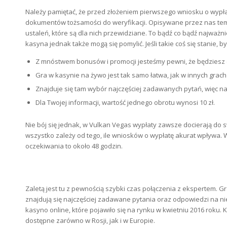
Należy pamiętać, że przed złożeniem pierwszego wniosku o wypła
dokumentów tożsamości do weryfikacji. Opisywane przez nas tema
ustaleń, które są dla nich przewidziane. To bądź co bądź najważn
kasyna jednak także mogą się pomylić. Jeśli takie coś się stanie,
Z mnóstwem bonusów i promocji jesteśmy pewni, że będziesz c
Gra w kasynie na żywo jest tak samo łatwa, jak w innych grac
Znajduje się tam wybór najczęściej zadawanych pytań, więc na
Dla Twojej informacji, wartość jednego obrotu wynosi 10 zł.
Nie bój się jednak, w Vulkan Vegas wypłaty zawsze docierają do s
wszystko zależy od tego, ile wniosków o wypłatę akurat wpływa. 
oczekiwania to około 48 godzin.
000 gier od 80 wydawców gier
Zaletą jest tu z pewnością szybki czas połączenia z ekspertem. G
znajdują się najczęściej zadawane pytania oraz odpowiedzi na ni
kasyno online, które pojawiło się na rynku w kwietniu 2016 roku. 
dostępne zarówno w Rosji, jak i w Europie.