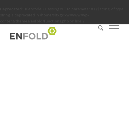
Deprecated
: urlencode(): Passing null to parameter #1 ($string) of type
string is deprecated in
/home/sltxgqxw/www/wp-
content/themes/enfold/functions.php
on line
2